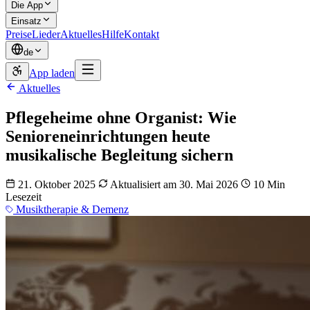
Die App
Einsatz
Preise
Lieder
Aktuelles
Hilfe
Kontakt
de
App laden
Aktuelles
Pflegeheime ohne Organist: Wie
Senioreneinrichtungen heute
musikalische Begleitung sichern
21. Oktober 2025
Aktualisiert am 30. Mai 2026
10 Min
Lesezeit
Musiktherapie & Demenz