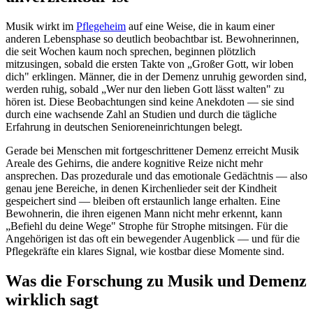
Musik wirkt im
Pflegeheim
auf eine Weise, die in kaum einer
anderen Lebensphase so deutlich beobachtbar ist. Bewohnerinnen,
die seit Wochen kaum noch sprechen, beginnen plötzlich
mitzusingen, sobald die ersten Takte von „Großer Gott, wir loben
dich" erklingen. Männer, die in der Demenz unruhig geworden sind,
werden ruhig, sobald „Wer nur den lieben Gott lässt walten" zu
hören ist. Diese Beobachtungen sind keine Anekdoten — sie sind
durch eine wachsende Zahl an Studien und durch die tägliche
Erfahrung in deutschen Senioreneinrichtungen belegt.
Gerade bei Menschen mit fortgeschrittener Demenz erreicht Musik
Areale des Gehirns, die andere kognitive Reize nicht mehr
ansprechen. Das prozedurale und das emotionale Gedächtnis — also
genau jene Bereiche, in denen Kirchenlieder seit der Kindheit
gespeichert sind — bleiben oft erstaunlich lange erhalten. Eine
Bewohnerin, die ihren eigenen Mann nicht mehr erkennt, kann
„Befiehl du deine Wege" Strophe für Strophe mitsingen. Für die
Angehörigen ist das oft ein bewegender Augenblick — und für die
Pflegekräfte ein klares Signal, wie kostbar diese Momente sind.
Was die Forschung zu Musik und Demenz
wirklich sagt