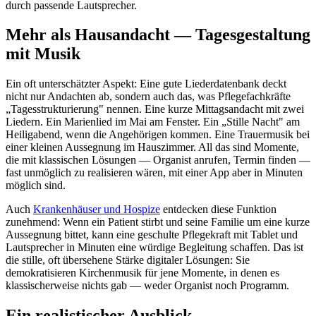
durch passende Lautsprecher.
Mehr als Hausandacht — Tagesgestaltung
mit Musik
Ein oft unterschätzter Aspekt: Eine gute Liederdatenbank deckt
nicht nur Andachten ab, sondern auch das, was Pflegefachkräfte
„Tagesstrukturierung" nennen. Eine kurze Mittagsandacht mit zwei
Liedern. Ein Marienlied im Mai am Fenster. Ein „Stille Nacht" am
Heiligabend, wenn die Angehörigen kommen. Eine Trauermusik bei
einer kleinen Aussegnung im Hauszimmer. All das sind Momente,
die mit klassischen Lösungen — Organist anrufen, Termin finden —
fast unmöglich zu realisieren wären, mit einer App aber in Minuten
möglich sind.
Auch
Krankenhäuser und Hospize
entdecken diese Funktion
zunehmend: Wenn ein Patient stirbt und seine Familie um eine kurze
Aussegnung bittet, kann eine geschulte Pflegekraft mit Tablet und
Lautsprecher in Minuten eine würdige Begleitung schaffen. Das ist
die stille, oft übersehene Stärke digitaler Lösungen: Sie
demokratisieren Kirchenmusik für jene Momente, in denen es
klassischerweise nichts gab — weder Organist noch Programm.
Ein realistischer Ausblick