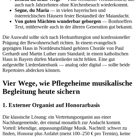
auch nach Jahrzehnten ohne Kirchenbesuch wiederkommt.
Segne, du Maria
— in vielen bayerischen und
österreichischen Häusern fester Bestandteil der Maiandacht.
Von guten Mächten wunderbar geborgen
— Bonhoeffers
Text, mittlerweile auch in der älteren Generation gut bekannt.
Die Auswahl sollte sich nach Herkunftsregion und konfessioneller
Prägung der Bewohnerschaft richten. In einem evangelisch
geprägten Haus in Norddeutschland gehören Choräle von Paul
Gerhardt und Martin Luther zum Standard; in einem katholischen
Haus in Bayern dürfen Marienlieder nicht fehlen. Eine gut
aufgestellte Liederdatenbank — analog oder digital — sollte beide
Repertoires abdecken können.
Vier Wege, wie Pflegeheime musikalische
Begleitung heute sichern
1. Externer Organist auf Honorarbasis
Die klassische Lösung: ein Vertretungsorganist aus einer
Nachbargemeinde, der einmal monatlich zur Andacht kommt.
Vorteil: lebendige, anpassungsfähige Musik. Nachteil: schwer zu
finden, Honorar plus Anfahrt (meist 100–250 € pro Termin), keine