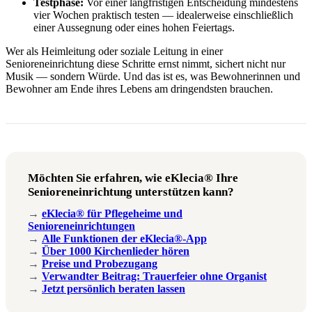
Testphase:
Vor einer langfristigen Entscheidung mindestens
vier Wochen praktisch testen — idealerweise einschließlich
einer Aussegnung oder eines hohen Feiertags.
Wer als Heimleitung oder soziale Leitung in einer
Senioreneinrichtung diese Schritte ernst nimmt, sichert nicht nur
Musik — sondern Würde. Und das ist es, was Bewohnerinnen und
Bewohner am Ende ihres Lebens am dringendsten brauchen.
Möchten Sie erfahren, wie eKlecia® Ihre
Senioreneinrichtung unterstützen kann?
→
eKlecia® für Pflegeheime und
Senioreneinrichtungen
→
Alle Funktionen der eKlecia®-App
→
Über 1000 Kirchenlieder hören
→
Preise und Probezugang
→
Verwandter Beitrag: Trauerfeier ohne Organist
→
Jetzt persönlich beraten lassen