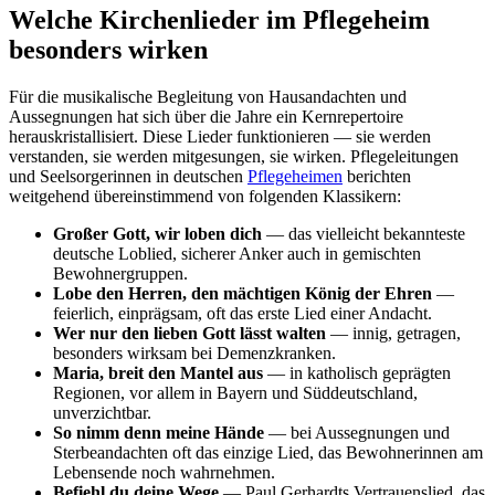
Welche Kirchenlieder im Pflegeheim
besonders wirken
Für die musikalische Begleitung von Hausandachten und
Aussegnungen hat sich über die Jahre ein Kernrepertoire
herauskristallisiert. Diese Lieder funktionieren — sie werden
verstanden, sie werden mitgesungen, sie wirken. Pflegeleitungen
und Seelsorgerinnen in deutschen
Pflegeheimen
berichten
weitgehend übereinstimmend von folgenden Klassikern:
Großer Gott, wir loben dich
— das vielleicht bekannteste
deutsche Loblied, sicherer Anker auch in gemischten
Bewohnergruppen.
Lobe den Herren, den mächtigen König der Ehren
—
feierlich, einprägsam, oft das erste Lied einer Andacht.
Wer nur den lieben Gott lässt walten
— innig, getragen,
besonders wirksam bei Demenzkranken.
Maria, breit den Mantel aus
— in katholisch geprägten
Regionen, vor allem in Bayern und Süddeutschland,
unverzichtbar.
So nimm denn meine Hände
— bei Aussegnungen und
Sterbeandachten oft das einzige Lied, das Bewohnerinnen am
Lebensende noch wahrnehmen.
Befiehl du deine Wege
— Paul Gerhardts Vertrauenslied, das