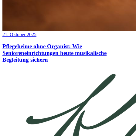
21. Oktober 2025
Pflegeheime ohne Organist: Wie
Senioreneinrichtungen heute musikalische
Begleitung sichern