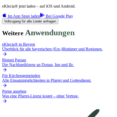
eKlecia® jetzt laden – auf iOS und Android.
Im App Store laden
Bei Google Play
Vollzugang für alle Lieder anfragen
Anwendungen
Weitere
eKlecia® in Bayern
Überblick für alle bayerischen (Erz-)Bistümer und Regionen.
Bistum Passau
Die Nachbardiözese an Donau, Inn und Ilz.
Für Kirchengemeinden
Alle Einsatzmöglichkeiten in Pfarrei und Gottesdienst.
Preise ansehen
Was eine Pfarrei-Lizenz kostet – ohne Vertrag.