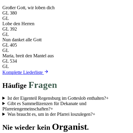
Großer Gott, wir loben dich
GL
380
GL
Lobe den Herren
GL
392
GL
Nun danket alle Gott
GL
405
GL
Maria, breit den Mantel aus
GL
534
GL
Komplette Liederliste
Fragen
Häufige
Ist der Eigenteil Regensburg im Gotteslob enthalten?
+
Gibt es Sammellizenzen für Dekanate und
Pfarreiengemeinschaften?
+
Was braucht es, um in der Pfarrei loszulegen?
+
Organist
Nie wieder kein
.