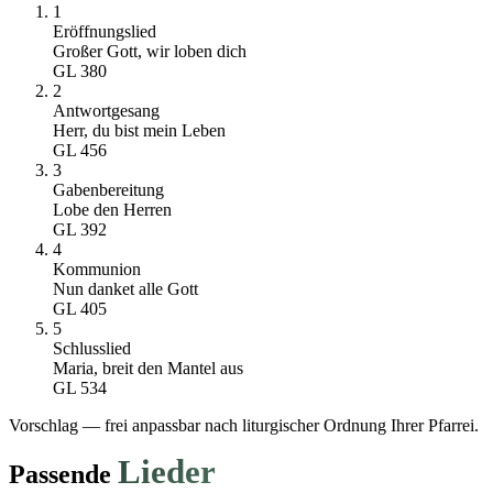
1
Eröffnungslied
Großer Gott, wir loben dich
GL
380
2
Antwortgesang
Herr, du bist mein Leben
GL
456
3
Gabenbereitung
Lobe den Herren
GL
392
4
Kommunion
Nun danket alle Gott
GL
405
5
Schlusslied
Maria, breit den Mantel aus
GL
534
Vorschlag — frei anpassbar nach liturgischer Ordnung Ihrer Pfarrei.
Lieder
Passende