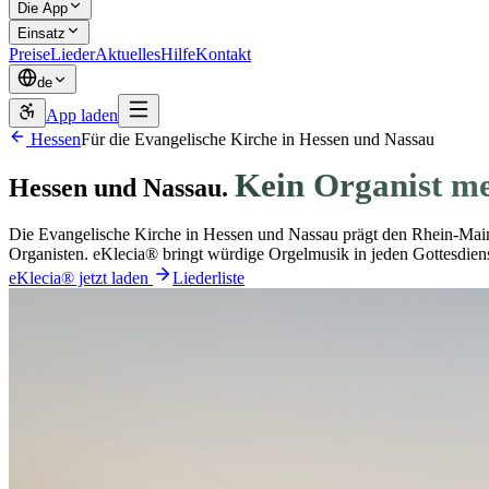
Die App
Einsatz
Preise
Lieder
Aktuelles
Hilfe
Kontakt
de
App laden
Hessen
Für die Evangelische Kirche in Hessen und Nassau
Kein Organist m
Hessen und Nassau.
Die Evangelische Kirche in Hessen und Nassau prägt den Rhein-Mai
Organisten. eKlecia® bringt würdige Orgelmusik in jeden Gottesdiens
eKlecia® jetzt laden
Liederliste