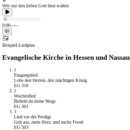
Wer nur den lieben Gott lässt walten
0:00
--:--
Beispiel-Liedplan
Evangelische Kirche in Hessen und Nassau 
1
Eingangslied
Lobe den Herren, den mächtigen König
EG
316
2
Wochenlied
Befiehl du deine Wege
EG
361
3
Lied vor der Predigt
Geh aus, mein Herz, und suche Freud
EG
503