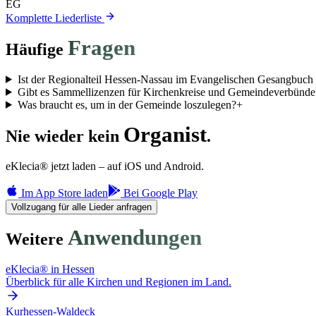
EG
Komplette Liederliste
Fragen
Häufige
Ist der Regionalteil Hessen-Nassau im Evangelischen Gesangbuch 
Gibt es Sammellizenzen für Kirchenkreise und Gemeindeverbünde
Was braucht es, um in der Gemeinde loszulegen?
+
Organist
Nie wieder kein
.
eKlecia® jetzt laden – auf iOS und Android.
Im App Store laden
Bei Google Play
Vollzugang für alle Lieder anfragen
Anwendungen
Weitere
eKlecia® in Hessen
Überblick für alle Kirchen und Regionen im Land.
Kurhessen-Waldeck