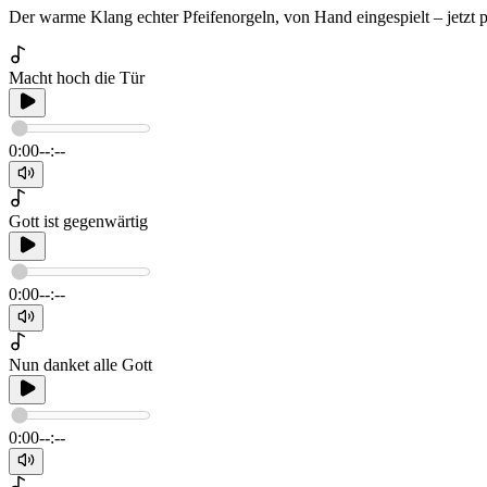
Der warme Klang echter Pfeifenorgeln, von Hand eingespielt – jetzt 
Macht hoch die Tür
0:00
--:--
Gott ist gegenwärtig
0:00
--:--
Nun danket alle Gott
0:00
--:--